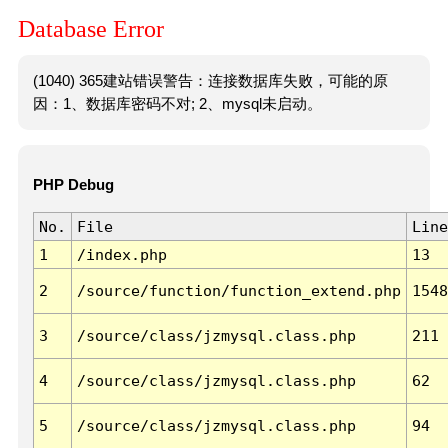
Database Error
(1040) 365建站错误警告：连接数据库失败，可能的原
因：1、数据库密码不对; 2、mysql未启动。
PHP Debug
No.
File
Line
1
/index.php
13
2
/source/function/function_extend.php
1548
3
/source/class/jzmysql.class.php
211
4
/source/class/jzmysql.class.php
62
5
/source/class/jzmysql.class.php
94