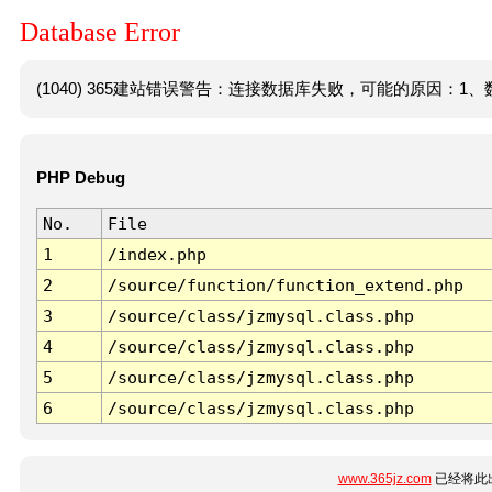
Database Error
(1040) 365建站错误警告：连接数据库失败，可能的原因：1、数
PHP Debug
No.
File
1
/index.php
2
/source/function/function_extend.php
3
/source/class/jzmysql.class.php
4
/source/class/jzmysql.class.php
5
/source/class/jzmysql.class.php
6
/source/class/jzmysql.class.php
www.365jz.com
已经将此