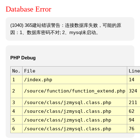
Database Error
(1040) 365建站错误警告：连接数据库失败，可能的原
因：1、数据库密码不对; 2、mysql未启动。
PHP Debug
No.
File
Line
1
/index.php
14
2
/source/function/function_extend.php
324
3
/source/class/jzmysql.class.php
211
4
/source/class/jzmysql.class.php
62
5
/source/class/jzmysql.class.php
94
6
/source/class/jzmysql.class.php
76