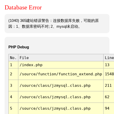
Database Error
(1040) 365建站错误警告：连接数据库失败，可能的原
因：1、数据库密码不对; 2、mysql未启动。
PHP Debug
No.
File
Line
1
/index.php
13
2
/source/function/function_extend.php
1548
3
/source/class/jzmysql.class.php
211
4
/source/class/jzmysql.class.php
62
5
/source/class/jzmysql.class.php
94