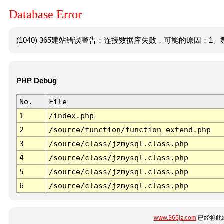
Database Error
(1040) 365建站错误警告：连接数据库失败，可能的原因：1、数
PHP Debug
No.
File
1
/index.php
2
/source/function/function_extend.php
3
/source/class/jzmysql.class.php
4
/source/class/jzmysql.class.php
5
/source/class/jzmysql.class.php
6
/source/class/jzmysql.class.php
www.365jz.com
已经将此