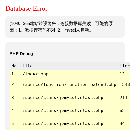
Database Error
(1040) 365建站错误警告：连接数据库失败，可能的原
因：1、数据库密码不对; 2、mysql未启动。
PHP Debug
No.
File
Line
1
/index.php
13
2
/source/function/function_extend.php
1548
3
/source/class/jzmysql.class.php
211
4
/source/class/jzmysql.class.php
62
5
/source/class/jzmysql.class.php
94