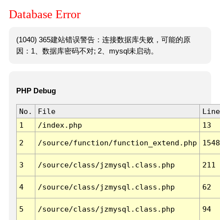
Database Error
(1040) 365建站错误警告：连接数据库失败，可能的原
因：1、数据库密码不对; 2、mysql未启动。
PHP Debug
No.
File
Line
1
/index.php
13
2
/source/function/function_extend.php
1548
3
/source/class/jzmysql.class.php
211
4
/source/class/jzmysql.class.php
62
5
/source/class/jzmysql.class.php
94