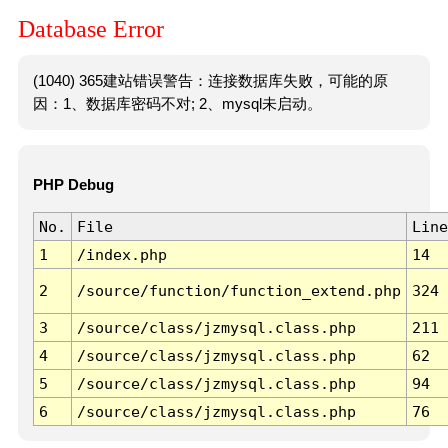
Database Error
(1040) 365建站错误警告：连接数据库失败，可能的原
因：1、数据库密码不对; 2、mysql未启动。
PHP Debug
No.
File
Line
1
/index.php
14
2
/source/function/function_extend.php
324
3
/source/class/jzmysql.class.php
211
4
/source/class/jzmysql.class.php
62
5
/source/class/jzmysql.class.php
94
6
/source/class/jzmysql.class.php
76