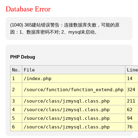
Database Error
(1040) 365建站错误警告：连接数据库失败，可能的原
因：1、数据库密码不对; 2、mysql未启动。
PHP Debug
No.
File
Line
1
/index.php
14
2
/source/function/function_extend.php
324
3
/source/class/jzmysql.class.php
211
4
/source/class/jzmysql.class.php
62
5
/source/class/jzmysql.class.php
94
6
/source/class/jzmysql.class.php
76