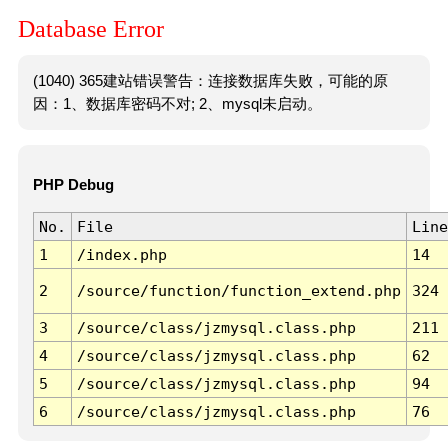
Database Error
(1040) 365建站错误警告：连接数据库失败，可能的原
因：1、数据库密码不对; 2、mysql未启动。
PHP Debug
No.
File
Line
1
/index.php
14
2
/source/function/function_extend.php
324
3
/source/class/jzmysql.class.php
211
4
/source/class/jzmysql.class.php
62
5
/source/class/jzmysql.class.php
94
6
/source/class/jzmysql.class.php
76