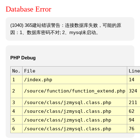
Database Error
(1040) 365建站错误警告：连接数据库失败，可能的原
因：1、数据库密码不对; 2、mysql未启动。
PHP Debug
No.
File
Line
1
/index.php
14
2
/source/function/function_extend.php
324
3
/source/class/jzmysql.class.php
211
4
/source/class/jzmysql.class.php
62
5
/source/class/jzmysql.class.php
94
6
/source/class/jzmysql.class.php
76