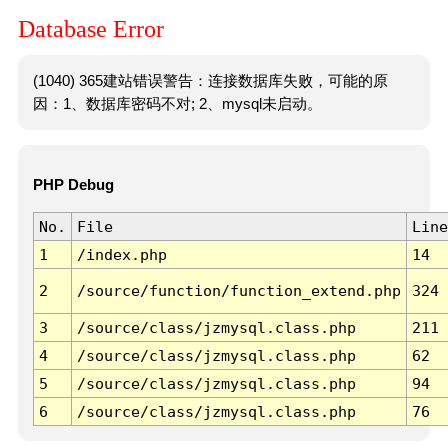
Database Error
(1040) 365建站错误警告：连接数据库失败，可能的原
因：1、数据库密码不对; 2、mysql未启动。
PHP Debug
No.
File
Line
1
/index.php
14
2
/source/function/function_extend.php
324
3
/source/class/jzmysql.class.php
211
4
/source/class/jzmysql.class.php
62
5
/source/class/jzmysql.class.php
94
6
/source/class/jzmysql.class.php
76