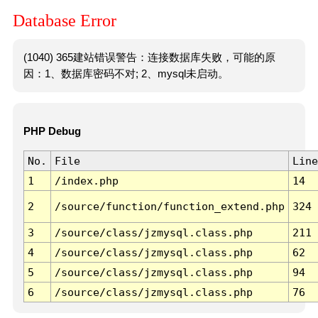
Database Error
(1040) 365建站错误警告：连接数据库失败，可能的原
因：1、数据库密码不对; 2、mysql未启动。
PHP Debug
No.
File
Line
1
/index.php
14
2
/source/function/function_extend.php
324
3
/source/class/jzmysql.class.php
211
4
/source/class/jzmysql.class.php
62
5
/source/class/jzmysql.class.php
94
6
/source/class/jzmysql.class.php
76