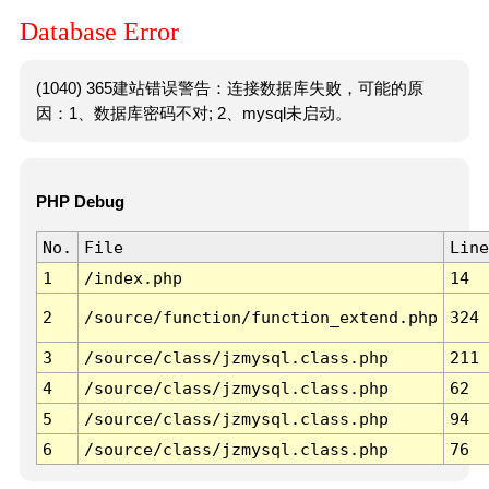
Database Error
(1040) 365建站错误警告：连接数据库失败，可能的原
因：1、数据库密码不对; 2、mysql未启动。
PHP Debug
No.
File
Line
1
/index.php
14
2
/source/function/function_extend.php
324
3
/source/class/jzmysql.class.php
211
4
/source/class/jzmysql.class.php
62
5
/source/class/jzmysql.class.php
94
6
/source/class/jzmysql.class.php
76