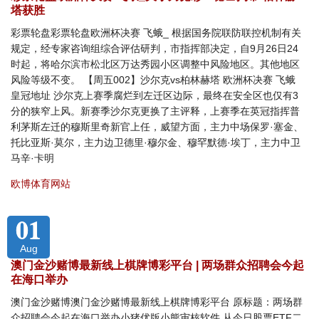
塔获胜
彩票轮盘彩票轮盘欧洲杯决赛 飞蛾_ 根据国务院联防联控机制有关
规定，经专家咨询组综合评估研判，市指挥部决定，自9月26日24
时起，将哈尔滨市松北区万达秀园小区调整中风险地区。其他地区
风险等级不变。 【周五002】沙尔克vs柏林赫塔 欧洲杯决赛 飞蛾
皇冠地址 沙尔克上赛季腐烂到左迁区边际，最终在安全区也仅有3
分的狭窄上风。新赛季沙尔克更换了主评释，上赛季在英冠指挥普
利茅斯左迁的穆斯里奇新官上任，威望方面，主力中场保罗·塞金、
托比亚斯·莫尔，主力边卫德里·穆尔金、穆罕默德·埃丁，主力中卫
马辛·卡明
欧博体育网站
01
Aug
澳门金沙赌博最新线上棋牌博彩平台 | 两场群众招聘会今起
在海口举办
澳门金沙赌博澳门金沙赌博最新线上棋牌博彩平台 原标题：两场群
众招聘会今起在海口举办小猪优版小熊审核软件 从今日股票ETF二