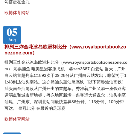
勾搭赶在金九
欧博体育网站
05
Aug
排列三炸金花冰岛欧洲杯比分（www.royalsportsbookzo
nezone.com）
排列三炸金花冰岛欧洲杯比分（www.royalsportsbookzonezone.co
m） 彩票捕鱼 唯美皇冠客服飞机：@seo3687 白云站 当天，广州
白云站首趟列车C1893次于09:28分从广州白云站发出，瞻望将于1
1:48到达汕头南站。这亦然汕头至汕尾高铁（以下简称汕汕高铁）
汕头南至汕尾段从广州开出的首趟车。秀雅着广州又添一座铁路客
运弱点和城市新地标，粤东地区新增一条客运大通说念，汕头南至
汕尾、广州东、深圳北站间最快差异36分钟、113分钟、109分钟
可达。 皇冠比分 在最近的足球赛
欧博体育网站