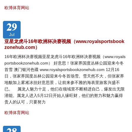
欧博体育网站
29
Jul
亚星龙虎斗16年欧洲杯决赛视频（www.royalsportsbook
zonehub.com）
16年欧洲杯决赛视频亚星龙虎斗16年欧洲杯决赛视频（www.royals
portsbookzonehub.com） 好意思！张家界国度丛林公园迎来今冬
首雪 澳门银河色碟 www.royalsportsbookzonehub.com 12月16
日，张家界国度丛林公园迎来今冬首场雪。雪天然不大，但张家界
地貌加上雾凇冰挂好意思景，让前来参不雅的海表里旅客兴盛不
已。 属龙人魅力十足，他们在领域里不断精进自己，爆发出无限
潜能。属龙人进入5月12日开始人缘旺财，他们的努力和魅力赢得
贵人的认可，只要努力
欧博体育网站
28