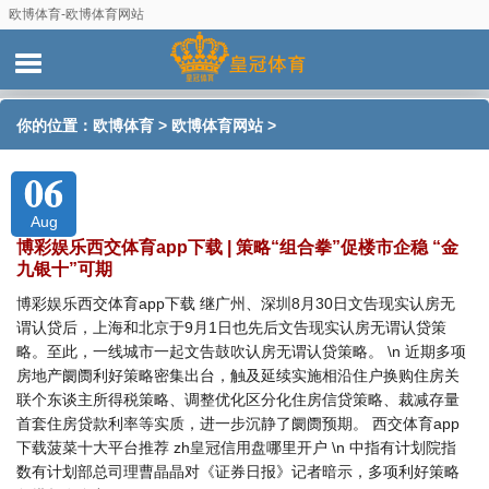
欧博体育-欧博体育网站
你的位置：
欧博体育
>
欧博体育网站
>
06
Aug
博彩娱乐西交体育app下载 | 策略“组合拳”促楼市企稳 “金
九银十”可期
博彩娱乐西交体育app下载 继广州、深圳8月30日文告现实认房无
谓认贷后，上海和北京于9月1日也先后文告现实认房无谓认贷策
略。至此，一线城市一起文告鼓吹认房无谓认贷策略。 \n 近期多项
房地产阛阓利好策略密集出台，触及延续实施相沿住户换购住房关
联个东谈主所得税策略、调整优化区分化住房信贷策略、裁减存量
首套住房贷款利率等实质，进一步沉静了阛阓预期。 西交体育app
下载菠菜十大平台推荐 zh皇冠信用盘哪里开户 \n 中指有计划院指
数有计划部总司理曹晶晶对《证券日报》记者暗示，多项利好策略