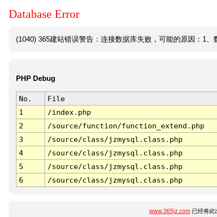
Database Error
(1040) 365建站错误警告：连接数据库失败，可能的原因：1、数
PHP Debug
No.
File
1
/index.php
2
/source/function/function_extend.php
3
/source/class/jzmysql.class.php
4
/source/class/jzmysql.class.php
5
/source/class/jzmysql.class.php
6
/source/class/jzmysql.class.php
www.365jz.com
已经将此