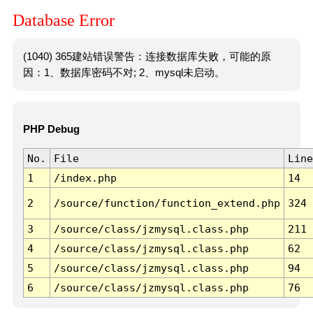
Database Error
(1040) 365建站错误警告：连接数据库失败，可能的原
因：1、数据库密码不对; 2、mysql未启动。
PHP Debug
No.
File
Line
1
/index.php
14
2
/source/function/function_extend.php
324
3
/source/class/jzmysql.class.php
211
4
/source/class/jzmysql.class.php
62
5
/source/class/jzmysql.class.php
94
6
/source/class/jzmysql.class.php
76