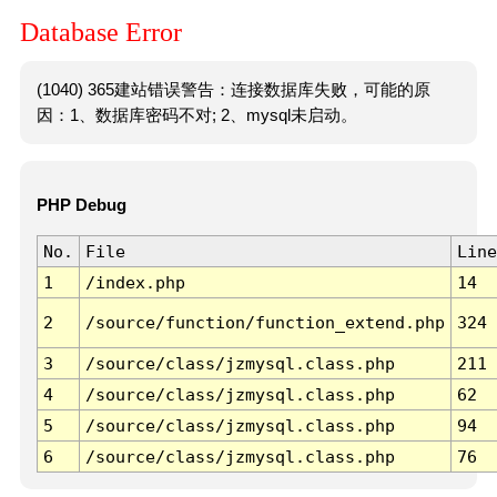
Database Error
(1040) 365建站错误警告：连接数据库失败，可能的原
因：1、数据库密码不对; 2、mysql未启动。
PHP Debug
No.
File
Line
1
/index.php
14
2
/source/function/function_extend.php
324
3
/source/class/jzmysql.class.php
211
4
/source/class/jzmysql.class.php
62
5
/source/class/jzmysql.class.php
94
6
/source/class/jzmysql.class.php
76