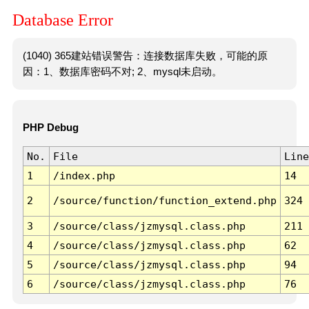
Database Error
(1040) 365建站错误警告：连接数据库失败，可能的原
因：1、数据库密码不对; 2、mysql未启动。
PHP Debug
No.
File
Line
1
/index.php
14
2
/source/function/function_extend.php
324
3
/source/class/jzmysql.class.php
211
4
/source/class/jzmysql.class.php
62
5
/source/class/jzmysql.class.php
94
6
/source/class/jzmysql.class.php
76