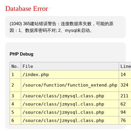
Database Error
(1040) 365建站错误警告：连接数据库失败，可能的原
因：1、数据库密码不对; 2、mysql未启动。
PHP Debug
No.
File
Line
1
/index.php
14
2
/source/function/function_extend.php
324
3
/source/class/jzmysql.class.php
211
4
/source/class/jzmysql.class.php
62
5
/source/class/jzmysql.class.php
94
6
/source/class/jzmysql.class.php
76