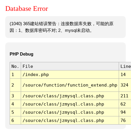
Database Error
(1040) 365建站错误警告：连接数据库失败，可能的原
因：1、数据库密码不对; 2、mysql未启动。
PHP Debug
No.
File
Line
1
/index.php
14
2
/source/function/function_extend.php
324
3
/source/class/jzmysql.class.php
211
4
/source/class/jzmysql.class.php
62
5
/source/class/jzmysql.class.php
94
6
/source/class/jzmysql.class.php
76