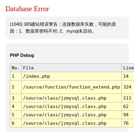
Database Error
(1040) 365建站错误警告：连接数据库失败，可能的原
因：1、数据库密码不对; 2、mysql未启动。
PHP Debug
No.
File
Line
1
/index.php
14
2
/source/function/function_extend.php
324
3
/source/class/jzmysql.class.php
211
4
/source/class/jzmysql.class.php
62
5
/source/class/jzmysql.class.php
94
6
/source/class/jzmysql.class.php
76