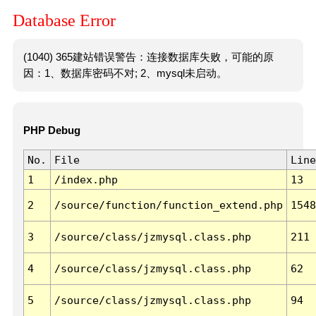
Database Error
(1040) 365建站错误警告：连接数据库失败，可能的原
因：1、数据库密码不对; 2、mysql未启动。
PHP Debug
No.
File
Line
1
/index.php
13
2
/source/function/function_extend.php
1548
3
/source/class/jzmysql.class.php
211
4
/source/class/jzmysql.class.php
62
5
/source/class/jzmysql.class.php
94