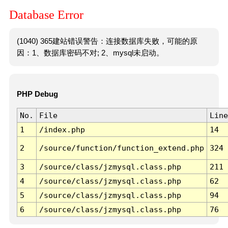
Database Error
(1040) 365建站错误警告：连接数据库失败，可能的原
因：1、数据库密码不对; 2、mysql未启动。
PHP Debug
No.
File
Line
1
/index.php
14
2
/source/function/function_extend.php
324
3
/source/class/jzmysql.class.php
211
4
/source/class/jzmysql.class.php
62
5
/source/class/jzmysql.class.php
94
6
/source/class/jzmysql.class.php
76