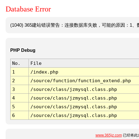
Database Error
(1040) 365建站错误警告：连接数据库失败，可能的原因：1、数
PHP Debug
No.
File
1
/index.php
2
/source/function/function_extend.php
3
/source/class/jzmysql.class.php
4
/source/class/jzmysql.class.php
5
/source/class/jzmysql.class.php
6
/source/class/jzmysql.class.php
www.365jz.com
已经将此