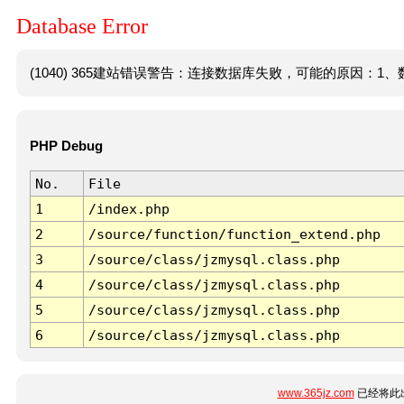
Database Error
(1040) 365建站错误警告：连接数据库失败，可能的原因：1、数
PHP Debug
No.
File
1
/index.php
2
/source/function/function_extend.php
3
/source/class/jzmysql.class.php
4
/source/class/jzmysql.class.php
5
/source/class/jzmysql.class.php
6
/source/class/jzmysql.class.php
www.365jz.com
已经将此