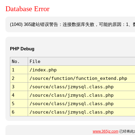
Database Error
(1040) 365建站错误警告：连接数据库失败，可能的原因：1、数
PHP Debug
No.
File
1
/index.php
2
/source/function/function_extend.php
3
/source/class/jzmysql.class.php
4
/source/class/jzmysql.class.php
5
/source/class/jzmysql.class.php
6
/source/class/jzmysql.class.php
www.365jz.com
已经将此