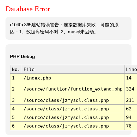
Database Error
(1040) 365建站错误警告：连接数据库失败，可能的原
因：1、数据库密码不对; 2、mysql未启动。
PHP Debug
No.
File
Line
1
/index.php
14
2
/source/function/function_extend.php
324
3
/source/class/jzmysql.class.php
211
4
/source/class/jzmysql.class.php
62
5
/source/class/jzmysql.class.php
94
6
/source/class/jzmysql.class.php
76