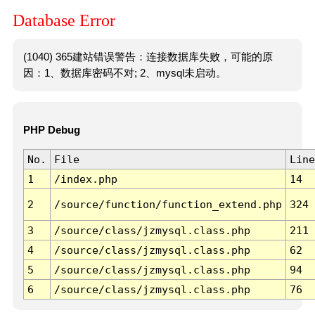
Database Error
(1040) 365建站错误警告：连接数据库失败，可能的原
因：1、数据库密码不对; 2、mysql未启动。
PHP Debug
No.
File
Line
1
/index.php
14
2
/source/function/function_extend.php
324
3
/source/class/jzmysql.class.php
211
4
/source/class/jzmysql.class.php
62
5
/source/class/jzmysql.class.php
94
6
/source/class/jzmysql.class.php
76