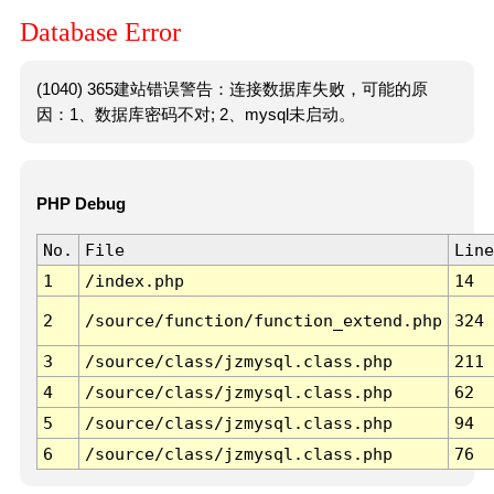
Database Error
(1040) 365建站错误警告：连接数据库失败，可能的原
因：1、数据库密码不对; 2、mysql未启动。
PHP Debug
No.
File
Line
1
/index.php
14
2
/source/function/function_extend.php
324
3
/source/class/jzmysql.class.php
211
4
/source/class/jzmysql.class.php
62
5
/source/class/jzmysql.class.php
94
6
/source/class/jzmysql.class.php
76