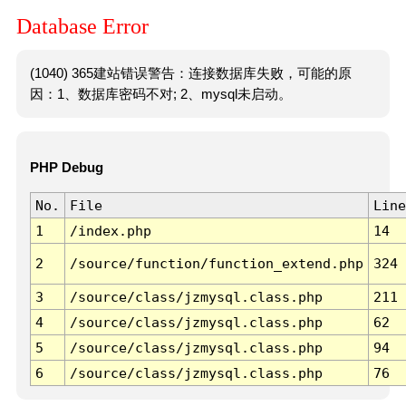
Database Error
(1040) 365建站错误警告：连接数据库失败，可能的原
因：1、数据库密码不对; 2、mysql未启动。
PHP Debug
No.
File
Line
1
/index.php
14
2
/source/function/function_extend.php
324
3
/source/class/jzmysql.class.php
211
4
/source/class/jzmysql.class.php
62
5
/source/class/jzmysql.class.php
94
6
/source/class/jzmysql.class.php
76