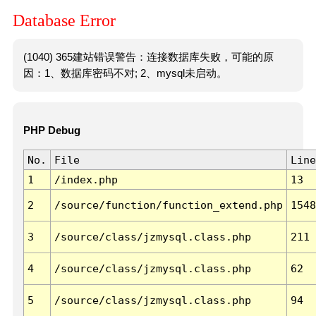
Database Error
(1040) 365建站错误警告：连接数据库失败，可能的原
因：1、数据库密码不对; 2、mysql未启动。
PHP Debug
No.
File
Line
1
/index.php
13
2
/source/function/function_extend.php
1548
3
/source/class/jzmysql.class.php
211
4
/source/class/jzmysql.class.php
62
5
/source/class/jzmysql.class.php
94