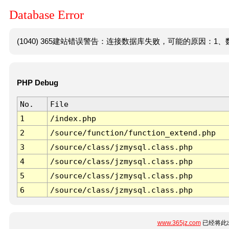
Database Error
(1040) 365建站错误警告：连接数据库失败，可能的原因：1、数
PHP Debug
No.
File
1
/index.php
2
/source/function/function_extend.php
3
/source/class/jzmysql.class.php
4
/source/class/jzmysql.class.php
5
/source/class/jzmysql.class.php
6
/source/class/jzmysql.class.php
www.365jz.com
已经将此