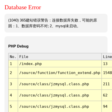
Database Error
(1040) 365建站错误警告：连接数据库失败，可能的原
因：1、数据库密码不对; 2、mysql未启动。
PHP Debug
No.
File
Line
1
/index.php
13
2
/source/function/function_extend.php
1548
3
/source/class/jzmysql.class.php
211
4
/source/class/jzmysql.class.php
62
5
/source/class/jzmysql.class.php
94