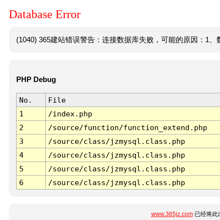
Database Error
(1040) 365建站错误警告：连接数据库失败，可能的原因：1、数
PHP Debug
No.
File
1
/index.php
2
/source/function/function_extend.php
3
/source/class/jzmysql.class.php
4
/source/class/jzmysql.class.php
5
/source/class/jzmysql.class.php
6
/source/class/jzmysql.class.php
www.365jz.com
已经将此