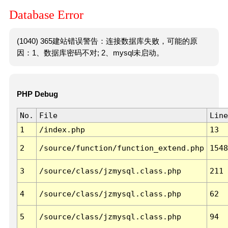
Database Error
(1040) 365建站错误警告：连接数据库失败，可能的原
因：1、数据库密码不对; 2、mysql未启动。
PHP Debug
No.
File
Line
1
/index.php
13
2
/source/function/function_extend.php
1548
3
/source/class/jzmysql.class.php
211
4
/source/class/jzmysql.class.php
62
5
/source/class/jzmysql.class.php
94