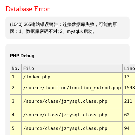
Database Error
(1040) 365建站错误警告：连接数据库失败，可能的原
因：1、数据库密码不对; 2、mysql未启动。
PHP Debug
No.
File
Line
1
/index.php
13
2
/source/function/function_extend.php
1548
3
/source/class/jzmysql.class.php
211
4
/source/class/jzmysql.class.php
62
5
/source/class/jzmysql.class.php
94