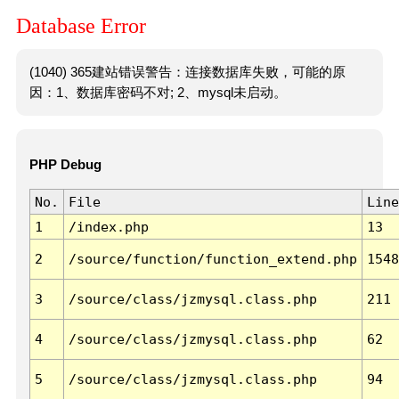
Database Error
(1040) 365建站错误警告：连接数据库失败，可能的原
因：1、数据库密码不对; 2、mysql未启动。
PHP Debug
No.
File
Line
1
/index.php
13
2
/source/function/function_extend.php
1548
3
/source/class/jzmysql.class.php
211
4
/source/class/jzmysql.class.php
62
5
/source/class/jzmysql.class.php
94