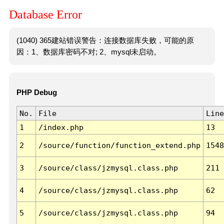
Database Error
(1040) 365建站错误警告：连接数据库失败，可能的原
因：1、数据库密码不对; 2、mysql未启动。
PHP Debug
No.
File
Line
1
/index.php
13
2
/source/function/function_extend.php
1548
3
/source/class/jzmysql.class.php
211
4
/source/class/jzmysql.class.php
62
5
/source/class/jzmysql.class.php
94