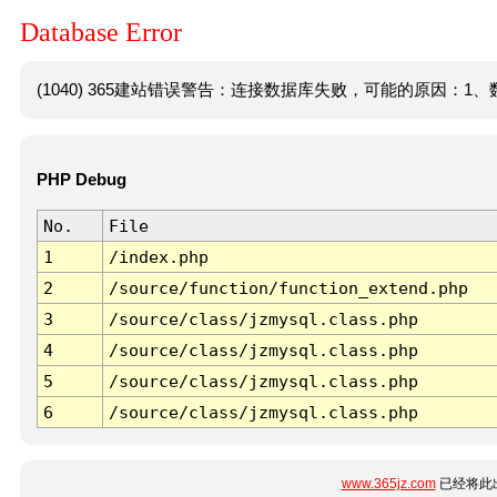
Database Error
(1040) 365建站错误警告：连接数据库失败，可能的原因：1、数
PHP Debug
No.
File
1
/index.php
2
/source/function/function_extend.php
3
/source/class/jzmysql.class.php
4
/source/class/jzmysql.class.php
5
/source/class/jzmysql.class.php
6
/source/class/jzmysql.class.php
www.365jz.com
已经将此