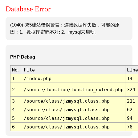
Database Error
(1040) 365建站错误警告：连接数据库失败，可能的原
因：1、数据库密码不对; 2、mysql未启动。
PHP Debug
No.
File
Line
1
/index.php
14
2
/source/function/function_extend.php
324
3
/source/class/jzmysql.class.php
211
4
/source/class/jzmysql.class.php
62
5
/source/class/jzmysql.class.php
94
6
/source/class/jzmysql.class.php
76