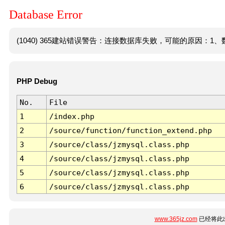
Database Error
(1040) 365建站错误警告：连接数据库失败，可能的原因：1、数
PHP Debug
No.
File
1
/index.php
2
/source/function/function_extend.php
3
/source/class/jzmysql.class.php
4
/source/class/jzmysql.class.php
5
/source/class/jzmysql.class.php
6
/source/class/jzmysql.class.php
www.365jz.com
已经将此