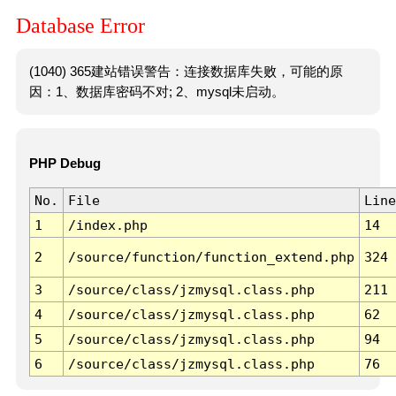
Database Error
(1040) 365建站错误警告：连接数据库失败，可能的原
因：1、数据库密码不对; 2、mysql未启动。
PHP Debug
No.
File
Line
1
/index.php
14
2
/source/function/function_extend.php
324
3
/source/class/jzmysql.class.php
211
4
/source/class/jzmysql.class.php
62
5
/source/class/jzmysql.class.php
94
6
/source/class/jzmysql.class.php
76