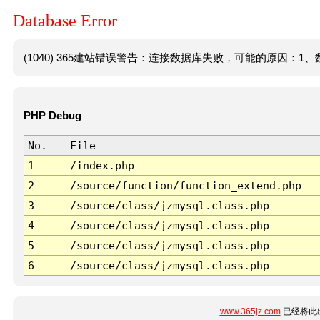
Database Error
(1040) 365建站错误警告：连接数据库失败，可能的原因：1、数
PHP Debug
No.
File
1
/index.php
2
/source/function/function_extend.php
3
/source/class/jzmysql.class.php
4
/source/class/jzmysql.class.php
5
/source/class/jzmysql.class.php
6
/source/class/jzmysql.class.php
www.365jz.com
已经将此