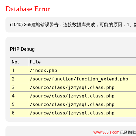
Database Error
(1040) 365建站错误警告：连接数据库失败，可能的原因：1、数
PHP Debug
No.
File
1
/index.php
2
/source/function/function_extend.php
3
/source/class/jzmysql.class.php
4
/source/class/jzmysql.class.php
5
/source/class/jzmysql.class.php
6
/source/class/jzmysql.class.php
www.365jz.com
已经将此