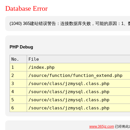
Database Error
(1040) 365建站错误警告：连接数据库失败，可能的原因：1、数
PHP Debug
No.
File
1
/index.php
2
/source/function/function_extend.php
3
/source/class/jzmysql.class.php
4
/source/class/jzmysql.class.php
5
/source/class/jzmysql.class.php
6
/source/class/jzmysql.class.php
www.365jz.com
已经将此