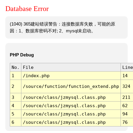
Database Error
(1040) 365建站错误警告：连接数据库失败，可能的原
因：1、数据库密码不对; 2、mysql未启动。
PHP Debug
No.
File
Line
1
/index.php
14
2
/source/function/function_extend.php
324
3
/source/class/jzmysql.class.php
211
4
/source/class/jzmysql.class.php
62
5
/source/class/jzmysql.class.php
94
6
/source/class/jzmysql.class.php
76