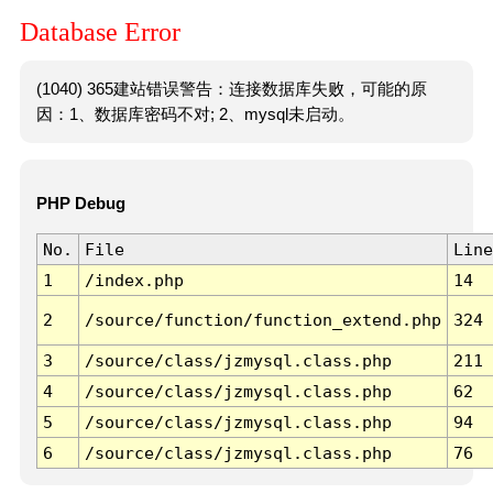
Database Error
(1040) 365建站错误警告：连接数据库失败，可能的原
因：1、数据库密码不对; 2、mysql未启动。
PHP Debug
No.
File
Line
1
/index.php
14
2
/source/function/function_extend.php
324
3
/source/class/jzmysql.class.php
211
4
/source/class/jzmysql.class.php
62
5
/source/class/jzmysql.class.php
94
6
/source/class/jzmysql.class.php
76