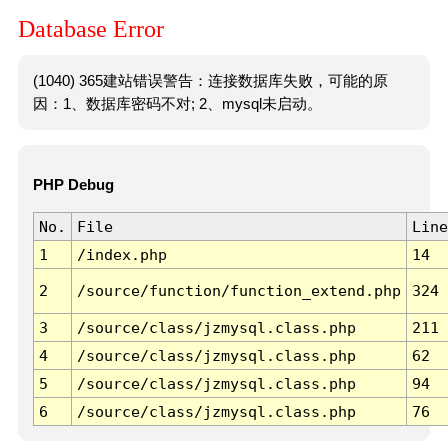
Database Error
(1040) 365建站错误警告：连接数据库失败，可能的原
因：1、数据库密码不对; 2、mysql未启动。
PHP Debug
No.
File
Line
1
/index.php
14
2
/source/function/function_extend.php
324
3
/source/class/jzmysql.class.php
211
4
/source/class/jzmysql.class.php
62
5
/source/class/jzmysql.class.php
94
6
/source/class/jzmysql.class.php
76