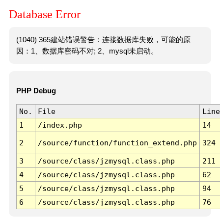
Database Error
(1040) 365建站错误警告：连接数据库失败，可能的原
因：1、数据库密码不对; 2、mysql未启动。
PHP Debug
No.
File
Line
1
/index.php
14
2
/source/function/function_extend.php
324
3
/source/class/jzmysql.class.php
211
4
/source/class/jzmysql.class.php
62
5
/source/class/jzmysql.class.php
94
6
/source/class/jzmysql.class.php
76